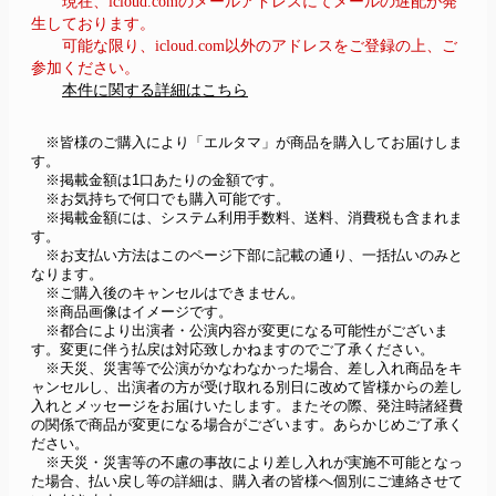
現在、icloud.comのメールアドレスにてメールの遅配が発
生しております。
可能な限り、icloud.com以外のアドレスをご登録の上、ご
参加ください。
本件に関する詳細はこちら
　※皆様のご購入により「エルタマ」が商品を購入してお届けしま
す。
　※掲載金額は1口あたりの金額です。
　※お気持ちで何口でも購入可能です。
　※掲載金額には、システム利用手数料、送料、消費税も含まれま
す。
　※お支払い方法はこのページ下部に記載の通り、一括払いのみと
なります。
　※ご購入後のキャンセルはできません。
　※商品画像はイメージです。
　※都合により出演者・公演内容が変更になる可能性がございま
す。変更に伴う払戻は対応致しかねますのでご了承ください。
　※天災、災害等で公演がかなわなかった場合、差し入れ商品をキ
ャンセルし、出演者の方が受け取れる別日に改めて皆様からの差し
入れとメッセージをお届けいたします。またその際、発注時諸経費
の関係で商品が変更になる場合がございます。あらかじめご了承く
ださい。
　※天災・災害等の不慮の事故により差し入れが実施不可能となっ
た場合、払い戻し等の詳細は、購入者の皆様へ個別にご連絡させて