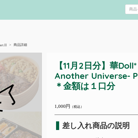
商品詳細
rt.II
【11月2日分】華Doll* 
Another Universe-
終了
＊金額は１口分
1,000円
（税込）
差し入れ商品の説明