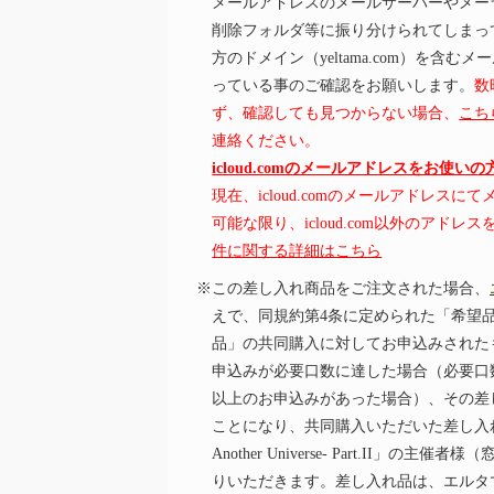
メールアドレスのメールサーバーやメー
削除フォルダ等に振り分けられてしまっ
方のドメイン（yeltama.com）を含
っている事のご確認をお願いします。
数
ず、確認しても見つからない場合、
こち
連絡ください。
icloud.comのメールアドレスをお使い
現在、icloud.comのメールアドレス
可能な限り、icloud.com以外のアド
件に関する詳細はこちら
※この差し入れ商品をご注文された場合、
えで、同規約第4条に定められた「希望
品」の共同購入に対してお申込みされた
申込みが必要口数に達した場合（必要口
以上のお申込みがあった場合）、その差
ことになり、共同購入いただいた差し入れ品を「華
Another Universe- Part.II」
りいただきます。差し入れ品は、エルタ