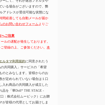
ラーにて、それが迷惑フォルダや
ている場合がございますので、弊
むメールアドレスが受信可能な状態にな
時間経過しても自動メールが届か
らのお問い合わせフォーム
よりご
の方へご注意
にてメールの遅配が発生しております。
レスをご登録の上、ご参加ください。
本
エルタマ利用規約
に同意されたう
品の共同購入」サービスの「希望
ものとみなします。皆様からのお
数が定められていない場合は１口
し入れ商品の共同購入が成立した
Doll* THE STAGE -
の主催者様（窓口：株式会社ムービック）にお贈
マが皆様の代理としてお届けしま