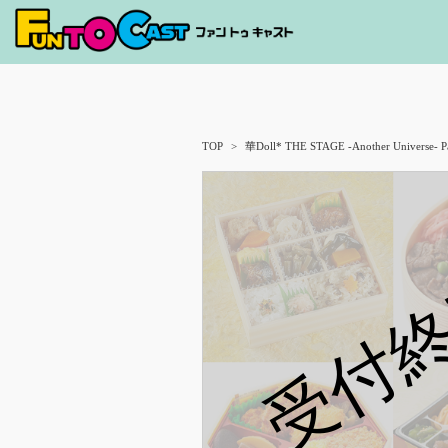
TOP
華Doll* THE STAGE -Another Universe- Pa
受付