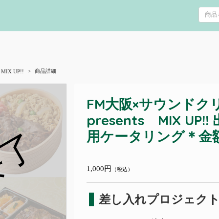
商品詳細
IX UP!!
FM大阪×サウンドク
presents MIX U
終了
用ケータリング＊金
1,000円
（税込）
差し入れプロジェク