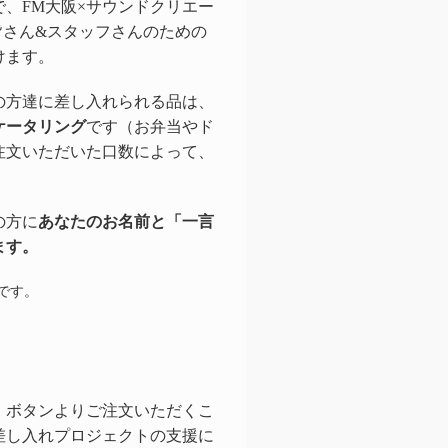
、FM大阪×サウンドクリエー
出演者の皆さん&スタッフさんのための
けます。
の方達に差し入れられる品は、
ケータリング
です（お弁当やド
注文いただいた口数によって、
の方に
あなたのお名前と「一言
ます。
です。
」ボタンよりご注文いただくこ
差し入れプロジェクトの支援に