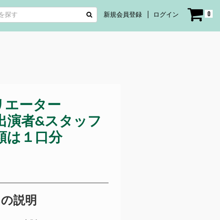
0
新規会員登録
ログイン
リエーター
P!! 出演者&スタッフ
額は１口分
トの説明