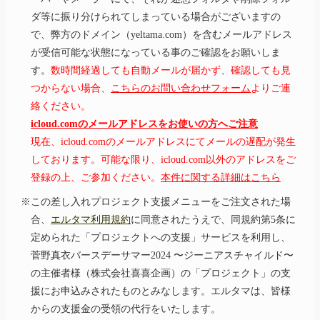
ダ等に振り分けられてしまっている場合がございますの
で、弊方のドメイン（yeltama.com）を含むメールアドレス
が受信可能な状態になっている事のご確認をお願いしま
す。
数時間経過しても自動メールが届かず、確認しても見
つからない場合、
こちらのお問い合わせフォーム
よりご連
絡ください。
icloud.comのメールアドレスをお使いの方へご注意
現在、icloud.comのメールアドレスにてメールの遅配が発生
しております。可能な限り、icloud.com以外のアドレスをご
登録の上、ご参加ください。
本件に関する詳細はこちら
※この差し入れプロジェクト支援メニューをご注文された場
合、
エルタマ利用規約
に同意されたうえで、同規約第5条に
定められた「プロジェクトへの支援」サービスを利用し、
菅野真衣バースデーサマー2024 〜ジーニアスチャイルド〜
の主催者様（株式会社喜喜企画）の「プロジェクト」の支
援にお申込みされたものとみなします。エルタマは、皆様
からの支援金の受領の代行をいたします。