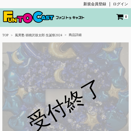
新規会員登録
ログイン
0
商品詳細
TOP
風男塾 胡桃沢鼓太郎 生誕祭2024
受付終了