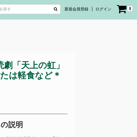
0
新規会員登録
ログイン
読劇「天上の虹」
または軽食など＊
トの説明