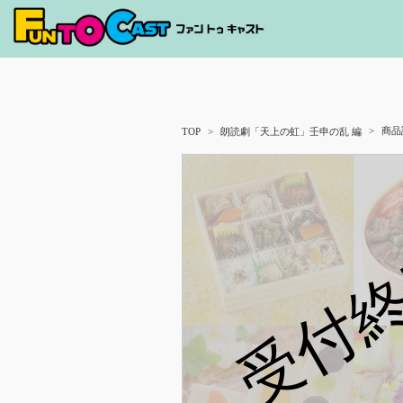
商品
TOP
朗読劇「天上の虹」壬申の乱 編
受付