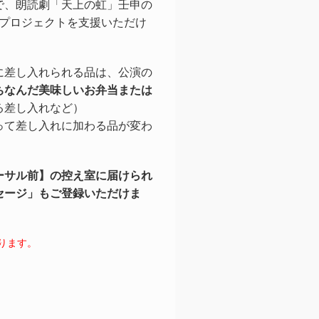
で、
朗読劇
「天上の虹」
壬申の
れプロジェクトを支援いただけ
に差し入れられる品は、公演の
ちなんだ美味しいお弁当または
る差し入れなど）
って差し入れに加わる品が変わ
ーサル前】の控え室に届けられ
セージ」もご登録いただけま
ります。