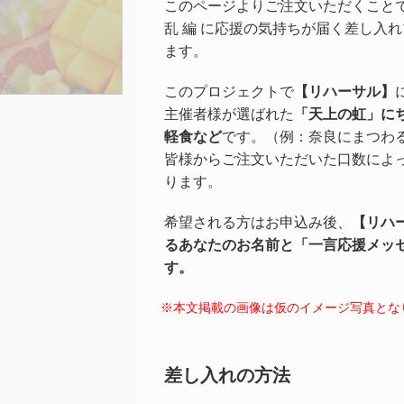
このページよりご注文いただくこと
乱 編 に応援の気持ちが届く差し入
ます。
このプロジェクトで
【リハーサル】
主催者様が選ばれた
「天上の虹」
に
軽食など
です。（例：奈良にまつわ
皆様からご注文いただいた口数によ
ります。
希望される方はお申込み後、
【リハ
るあなたのお名前と「一言応援メッ
す。
※本文掲載の画像は仮のイメージ写真とな
差し入れの方法