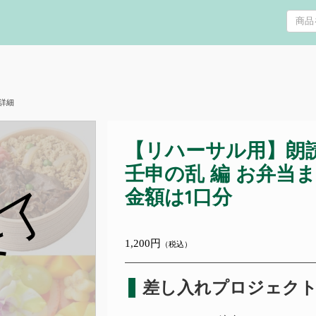
詳細
【リハーサル用】朗
壬申の乱 編 お弁当
終了
金額は1口分
1,200円
（税込）
差し入れプロジェク