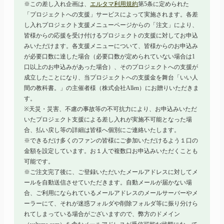
※この差し入れ企画は、
エルタマ利用規約
第5条に定められた
「プロジェクトへの支援」サービスによって実施されます。各差
し入れプロジェクト支援メニューページからの「注文」により、
皆様からの応援を受け付けるプロジェクトの支援に対してお申込
みいただけます。各支援メニューについて、皆様からのお申込み
が必要口数に達した場合（必要口数が定められていない場合は1
口以上のお申込みがあった場合）、そのプロジェクトへの支援が
成立したことになり、当プロジェクトへの支援金を舞台「いい人
間の教科書。」の主催者様（株式会社Allen）にお贈りいただきま
す。
※天災・災害、不慮の事故等の不可抗力により、お申込みいただ
いたプロジェクト支援による差し入れが実施不可能となった場
合、払い戻し等の詳細は皆様へ個別にご連絡いたします。
※できるだけ多くのファンの皆様にご参加いただけるよう１口の
金額を設定しています。お１人で複数口お申込みいただくことも
可能です。
※ご注文完了後に、ご登録いただいたメールアドレスに対してメ
ールを自動送信させていただきます。自動メールが届かない場
合、ご利用になられているメールアドレスのメールサーバーやメ
ーラーにて、それが迷惑フォルダや削除フォルダ等に振り分けら
れてしまっている場合がございますので、弊方のドメイン