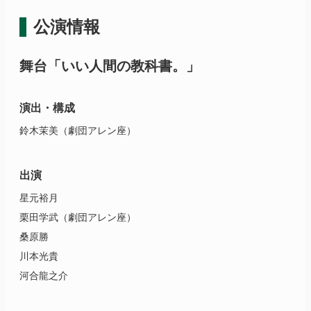
公演情報
舞台
「いい人間の教科書。」
演出・構成
鈴木茉美（劇団アレン座）
出演
星元裕月
栗田学武（劇団アレン座）
桑原勝
川本光貴
河合龍之介