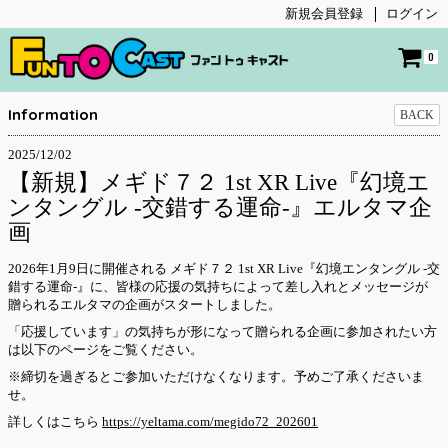
新規会員登録
ログイン
0
Information
BACK
2025/12/02
【新規】メギド７２ 1st XR Live『幻境エ
ンタングル -交錯する運命-』エルタマ企
画
2026年1月9日に開催される メギド７２ 1st XR Live『幻境エンタングル -交
錯する運命-』に、皆様の応援の気持ちによって差し入れとメッセージが
贈られるエルタマの企画がスタートしました。
「応援しています」の気持ちが形になって贈られる企画に参加されたい方
は以下のページをご覧ください。
※締切を過ぎるとご参加いただけなくなります。予めご了承くださいま
せ。
詳しくはこちら
https://yeltama.com/megido72_202601