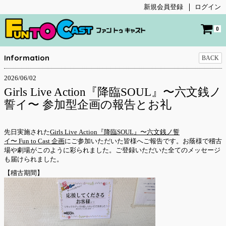
新規会員登録
ログイン
0
Information
BACK
2026/06/02
Girls Live Action『降臨SOUL』〜六文銭ノ
誓イ〜 参加型企画の報告とお礼
先日実施された
Girls Live Action『降臨SOUL』〜六文銭ノ誓
イ〜 Fun to Cast 企画
にご参加いただいた皆様へご報告です。お蔭様で稽古
場や劇場がこのように彩られました。ご登録いただいた全てのメッセージ
も届けられました。
【稽古期間】