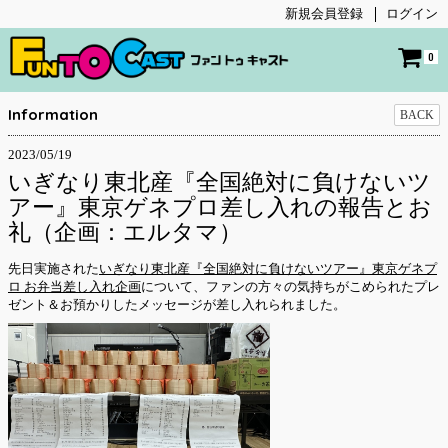
新規会員登録
ログイン
0
Information
BACK
2023/05/19
いぎなり東北産『全国絶対に負けないツ
アー』東京ゲネプロ差し入れの報告とお
礼（企画：エルタマ）
先日実施された
いぎなり東北産『全国絶対に負けないツアー』東京ゲネプ
ロ お弁当差し入れ企画
について、ファンの方々の気持ちがこめられたプレ
ゼント＆お預かりしたメッセージが差し入れられました。