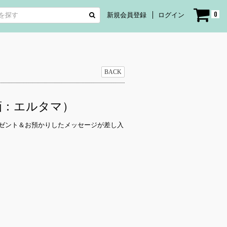
0
新規会員登録
ログイン
BACK
（企画：エルタマ）
ゼント＆お預かりしたメッセージが差し入