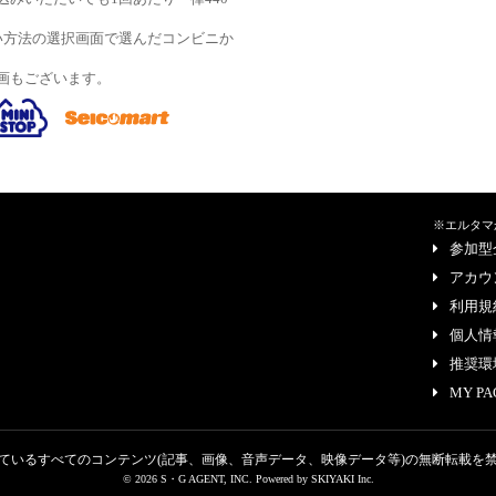
い方法の選択画面で選んだコンビニか
画もございます。
※エルタマ
参加型
アカウ
利用規
個人情
推奨環
MY PA
ているすべてのコンテンツ
(記事、画像、音声データ、映像データ等)の無断転載を
© 2026 S・G AGENT, INC. Powered by
SKIYAKI Inc.