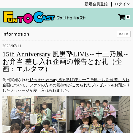
新規会員登録
ログイン
0
Information
BACK
2023/07/11
15th Anniversary 風男塾LIVE～十二乃風～
お弁当 差し入れ企画の報告とお礼（企
画：エルタマ）
先日実施された
15th Anniversary 風男塾LIVE～十二乃風～お弁当 差し入れ
企画
について、ファンの方々の気持ちがこめられたプレゼント＆お預かり
したメッセージが差し入れられました。