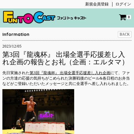
新規会員登録
ログイン
0
Information
BACK
2023/12/05
第3回『龍魂杯』 出場全選手応援差し入
れ企画の報告とお礼（企画：エルタマ）
先日実施された
第3回『龍魂杯』 出場全選手応援差し入れ企画
にて、ファ
ンの方達の応援の気持ちがこめられた決勝戦後のビール&各日程のお弁当
などがご登録いただいたメッセージと共に全選手へ差し入れられました。