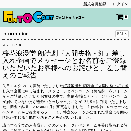
新規会員登録
ログイン
0
Information
BACK
2023/12/10
桜花浪漫堂 朗読劇『人間失格・紅』差し
入れ企画でメッセージとお名前をご登録
いただいたお客様へのお詫びと、差し替
えのご報告
先日エルタマにて実施いたしました
桜花浪漫堂 朗読劇『人間失格・紅』差
し入れ企画
に申し込まれ、メッセージとペンネーム（お名前）をフォーム
からご登録いただいたお客様の中で、主催者様にメッセージとペンネーム
が届いていない方が複数いらっしゃったことが12月9日に判明いたしまし
た。調査の結果、2023年11月に変更をしました、主催者様にメッセージと
ペンネームをご提出するフローで、特定のデータが含まれた場合に今回の
問題が生じる可能性があることを確認いたしました。
該当する全てのお客様と、そのメッセージとペンネームを受け取られる皆
様にご迷惑・ご心配をおかけしたこと、深くお詫び申し上げます。