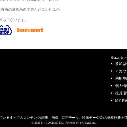
い方法の選択画面で選んだコンビニか
画もございます。
※エルタマ
参加型
アカウ
利用規
個人情
推奨環
MY PA
ているすべてのコンテンツ
(記事、画像、音声データ、映像データ等)の無断転載を
© 2026 S・G AGENT, INC. Powered by
SKIYAKI Inc.