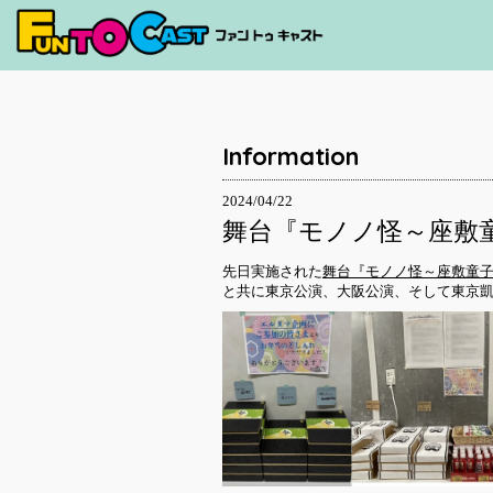
Information
2024/04/22
舞台『モノノ怪～座敷
先日実施された
舞台『モノノ怪～座敷童
と共に東京公演、大阪公演、そして東京