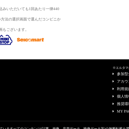
みいただいても1回あたり一律440
い方法の選択画面で選んだコンビニか
画もございます。
※エルタマ
参加型
アカウ
利用規
個人情
推奨環
MY PA
ているすべてのコンテンツ
(記事、画像、音声データ、映像データ等)の無断転載を