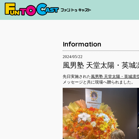
Information
2024/05/22
風男塾 天堂太陽・英城
先日実施された
風男塾 天堂太陽・英城凛空
メッセージと共に現場へ贈られました。