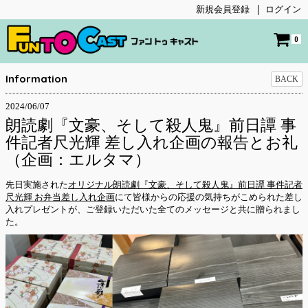
新規会員登録
ログイン
0
Information
BACK
2024/06/07
朗読劇『文豪、そして殺人鬼』前日譚 事
件記者尺光輝 差し入れ企画の報告とお礼
（企画：エルタマ）
先日実施された
オリジナル朗読劇『文豪、そして殺人鬼』前日譚 事件記者
尺光輝 お弁当差し入れ企画
にて皆様からの応援の気持ちがこめられた差し
入れプレゼントが、ご登録いただいた全てのメッセージと共に贈られまし
た。