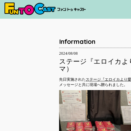
Information
2024/08/08
ステージ『エロイカより
マ）
先日実施された
ステージ『エロイカより愛を
メッセージと共に現場へ贈られました。