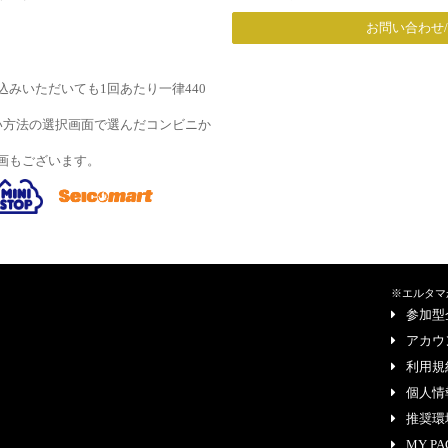
お問い合わせ
みいただいても1回あたり一律440
い方法の選択画面で選んだコンビニか
画もございます。
※エルタマ
参加型
アカウ
利用規
個人情
推奨環
MY PA