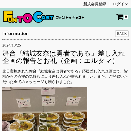
新規会員登録
ログイン
0
Information
BACK
2024/10/25
舞台『結城友奈は勇者である』差し入れ
企画の報告とお礼（企画：エルタマ）
先日実施された
舞台『結城友奈は勇者である』応援差し入れ企画
にて、皆
様からの応援の気持ちにより差し入れが贈られました。また、ご登録いた
だいた全てのメッセージも贈られました。