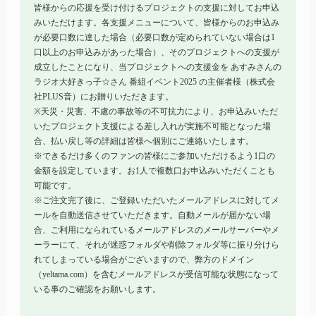
皆様からの応援を受け付けるプロジェクトの支援に対してお申込
みいただけます。各支援メニューについて、皆様からのお申込み
が必要口数に達した場合（必要口数が定められていない場合は1
口以上のお申込みがあった場合）、そのプロジェクトへの支援が
成立したことになり、当プロジェクトへの支援金を あすみさんの
ラジオ大好きっ子☆さん 番組イベント
2025
の主催者様（株式会
社PLUS音）にお贈りいただきます。
※天災・災害、不慮の事故等の不可抗力により、お申込みいただ
いたプロジェクト支援による差し入れが実施不可能となった場
合、払い戻し等の詳細は皆様へ個別にご連絡いたします。
※できるだけ多くのファンの皆様にご参加いただけるよう1口の
金額を設定しています。お1人で複数口お申込みいただくことも
可能です。
※ご注文完了後に、ご登録いただいたメールアドレスに対してメ
ールを自動送信させていただきます。自動メールが届かない場
合、ご利用になられているメールアドレスのメールサーバーやメ
ーラーにて、それが迷惑フォルダや削除フォルダ等に振り分けら
れてしまっている場合がございますので、弊方のドメイン
（yeltama.com）を含むメールアドレスが受信可能な状態になって
いる事のご確認をお願いします。