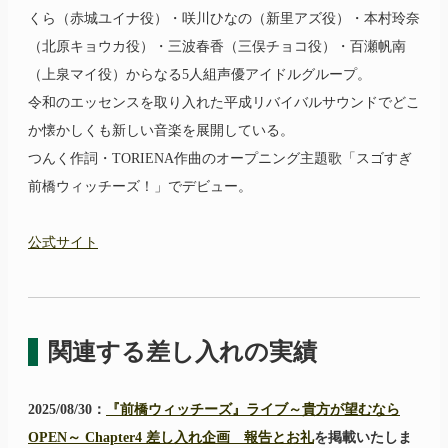
くら（赤城ユイナ役）・咲川ひなの（新里アズ役）・本村玲奈
（北原キョウカ役）・三波春香（三俣チョコ役）・百瀬帆南
（上泉マイ役）からなる5人組声優アイドルグループ。
令和のエッセンスを取り入れた平成リバイバルサウンドでどこ
か懐かしくも新しい音楽を展開している。
つんく作詞・TORIENA作曲のオープニング主題歌「スゴすぎ
前橋ウィッチーズ！」でデビュー。
公式サイト
関連する差し入れの実績
2025/08/30：
『前橋ウィッチーズ』ライブ～貴方が望むなら
OPEN～ Chapter4 差し入れ企画 報告とお礼
を掲載いたしま