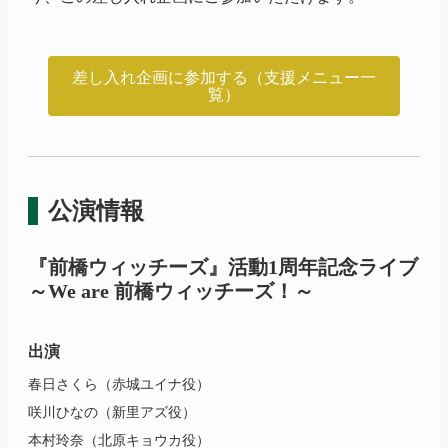
差し入れ企画に参加する（支援メニュー一
覧）
公演情報
『前橋ウィッチーズ』
活動1周年記念ライブ
～We
are 前橋
ウィッチーズ！～
出演
春日さくら（赤城ユイナ役）
咲川ひなの（新里アズ役）
本村玲奈（北原キョウカ役）