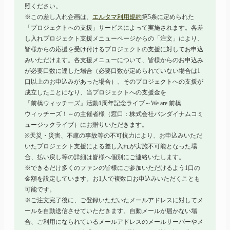
照ください。
※この差し入れ企画は、
エルタマ利用規約
第5条に定められた
「プロジェクトへの支援」サービスによって実施されます。各差
し入れプロジェクト支援メニューページからの「注文」により、
皆様からの応援を受け付けるプロジェクトの支援に対してお申込
みいただけます。各支援メニューについて、皆様からのお申込み
が必要口数に達した場合（必要口数が定められていない場合は1
口以上のお申込みがあった場合）、そのプロジェクトへの支援が
成立したことになり、当プロジェクトへの支援金を
『前橋ウィッチーズ』
活動1周年記念ライブ
～We
are 前橋
ウィッチーズ！～
の主催者様（窓口：株式会社バンダイナムコミ
ュージックライブ）にお贈りいただきます。
※天災・災害、不慮の事故等の不可抗力により、お申込みいただ
いたプロジェクト支援による差し入れが実施不可能となった場
合、払い戻し等の詳細は皆様へ個別にご連絡いたします。
※できるだけ多くのファンの皆様にご参加いただけるよう1口の
金額を設定しています。お1人で複数口お申込みいただくことも
可能です。
※ご注文完了後に、ご登録いただいたメールアドレスに対してメ
ールを自動送信させていただきます。自動メールが届かない場
合、ご利用になられているメールアドレスのメールサーバーやメ