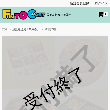
新規会員登録
ログイン
0
商品詳細
TOP
繚乱放送局「草原会」
受付終了