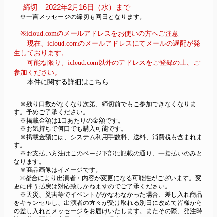
締切　2022年2月16日（水）まで
　※一言メッセージの締切も同日となります。
※icloud.comのメールアドレスをお使いの方へご注意
現在、icloud.comのメールアドレスにてメールの遅配が発
生しております。
可能な限り、icloud.com以外のアドレスをご登録の上、ご
参加ください。
本件に関する詳細はこちら
　※残り口数がなくなり次第、締切前でもご参加できなくなりま
す。予めご了承ください。
　※掲載金額は1口あたりの金額です。
　※お気持ちで何口でも購入可能です。
　※掲載金額には、システム利用手数料、送料、消費税も含まれま
す。
　※お支払い方法はこのページ下部に記載の通り、一括払いのみと
なります。
　※商品画像はイメージです。
　※都合により出演者・内容が変更になる可能性がございます。変
更に伴う払戻は対応致しかねますのでご了承ください。
　※天災、災害等でイベントがかなわなかった場合、差し入れ商品
をキャンセルし、出演者の方々が受け取れる別日に改めて皆様から
の差し入れとメッセージをお届けいたします。またその際、発注時