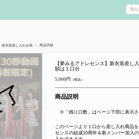
商品詳細
 新衣装差し入れ企画
【夢みるアドレセンス】新衣装差し入
額は１口分
5,000円
（税込）
終了
商品説明
　※「残り口数」はページ下部に表示さ
このページより１口から差し入れ商品を
センスの結成10周年＆新メンバー加入
入れできます。