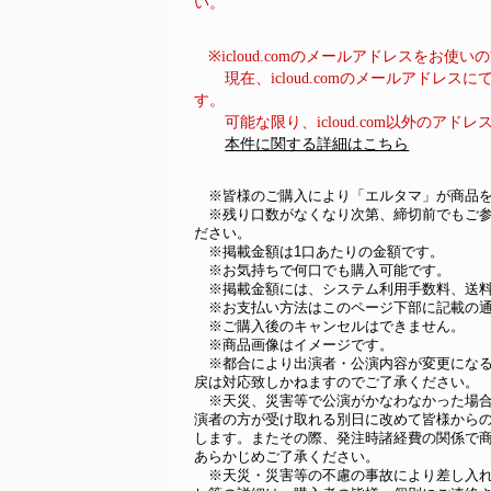
い。
※icloud.comのメールアドレスをお使
現在、icloud.comのメールアドレス
す。
可能な限り、icloud.com以外のアド
本件に関する詳細はこちら
　※皆様のご購入により「エルタマ」が商品
　※残り口数がなくなり次第、締切前でもご
ださい。
　※掲載金額は1口あたりの金額です。
　※お気持ちで何口でも購入可能です。
　※掲載金額には、システム利用手数料、送
　※お支払い方法はこのページ下部に記載の
　※ご購入後のキャンセルはできません。
　※商品画像はイメージです。
　※都合により出演者・公演内容が変更にな
戻は対応致しかねますのでご了承ください。
　※天災、災害等で公演がかなわなかった場
演者の方が受け取れる別日に改めて皆様から
します。またその際、発注時諸経費の関係で
あらかじめご了承ください。
　※天災・災害等の不慮の事故により差し入