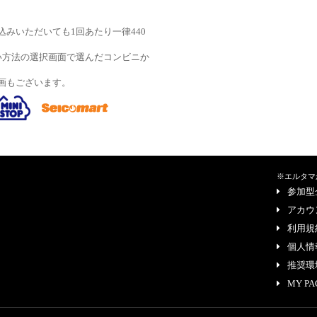
みいただいても1回あたり一律440
い方法の選択画面で選んだコンビニか
画もございます。
※エルタマ
参加型
アカウ
利用規
個人情
推奨環
MY PA