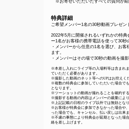
　※お寄せいただいたすべての質問が紹
特典詳細
ご希望メンバー1名の30秒動画プレゼン
2022年5月に開催されるいずれかの特
ー1名がお客様の携帯電話を使って30
・メンバーから任意の1名を選び、お客
ます。
・メンバーはその場で30秒の動画を撮
※本差し入れにライブ等の入場料等は含まれ
ていただく必要があります。
※撮影した動画のネット等へのUPはお控えく
※複数の特典会に参加していただいた場合でも
となります。
※ツーショットの動画が撮れることを確約す
※撮影する動画の内容はメンバーの裁量によ
※上記記載の日程のライブ以外では無効とな
※お客様が特典会に参加できなかった場合や
った場合でも、キャンセル、払い戻しは出来
※不慮の事態により特典会が延期となった場
絡を差し上げます。