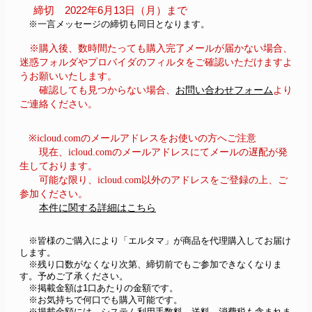
締切　2022年6月13日（月）まで
　※一言メッセージの締切も同日となります。
※購入後、数時間たっても購入完了メールが届かない場合、
迷惑フォルダやプロバイダのフィルタをご確認いただけますよ
うお願いいたします。
確認しても見つからない場合、
お問い合わせフォーム
より
ご連絡ください。
※icloud.comのメールアドレスをお使いの方へご注意
現在、icloud.comのメールアドレスにてメールの遅配が発
生しております。
可能な限り、icloud.com以外のアドレスをご登録の上、ご
参加ください。
本件に関する詳細はこちら
　※皆様のご購入により「エルタマ」が商品を代理購入してお届け
します。
　※残り口数がなくなり次第、締切前でもご参加できなくなりま
す。予めご了承ください。
　※掲載金額は1口あたりの金額です。
　※お気持ちで何口でも購入可能です。
　※掲載金額には、システム利用手数料、送料、消費税も含まれま