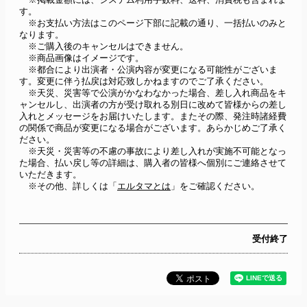
す。
　※お支払い方法はこのページ下部に記載の通り、一括払いのみと
なります。
　※ご購入後のキャンセルはできません。
　※商品画像はイメージです。
　※都合により出演者・公演内容が変更になる可能性がございま
す。変更に伴う払戻は対応致しかねますのでご了承ください。
　※天災、災害等で公演がかなわなかった場合、差し入れ商品をキ
ャンセルし、出演者の方が受け取れる別日に改めて皆様からの差し
入れとメッセージをお届けいたします。またその際、発注時諸経費
の関係で商品が変更になる場合がございます。あらかじめご了承く
ださい。
　※天災・災害等の不慮の事故により差し入れが実施不可能となっ
た場合、払い戻し等の詳細は、購入者の皆様へ個別にご連絡させて
いただきます。
　※その他、詳しくは「
エルタマとは
」をご確認ください。
受付終了