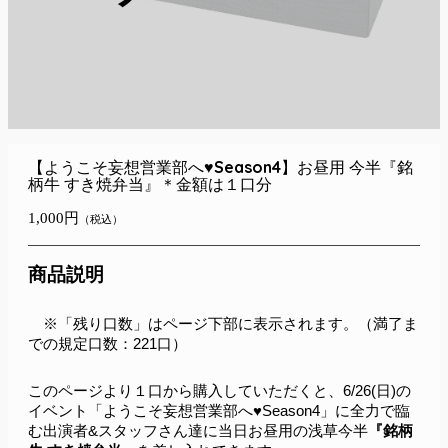
【ようこそ妄想営業部へ♥Season4】お昼用 今半『銘
柄牛 すき焼弁当』＊金額は１口分
1,000円
（税込）
商品説明
　※「残り口数」はページ下部に表示されます。（満了ま
での規定口数：221
口）
このページより１口から購入していただくと、6/26(日)の
イベント「ようこそ妄想営業部へ♥Season4」に全力で臨
む出演者&スタッフさん達に当日お昼用の浅草今半
『銘柄