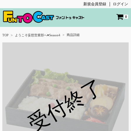
新規会員登録
ログイン
0
商品詳細
TOP
ようこそ妄想営業部へ♥Season4
受付終了