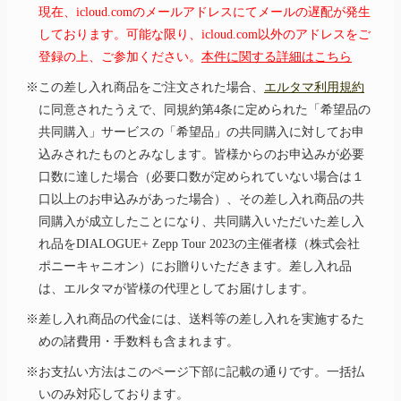
現在、icloud.comのメールアドレスにてメールの遅配が発生
しております。可能な限り、icloud.com以外のアドレスをご
登録の上、ご参加ください。
本件に関する詳細はこちら
※この差し入れ商品をご注文された場合、
エルタマ利用規約
に同意されたうえで、同規約第4条に定められた「希望品の
共同購入」サービスの「希望品」の共同購入に対してお申
込みされたものとみなします。皆様からのお申込みが必要
口数に達した場合（必要口数が定められていない場合は１
口以上のお申込みがあった場合）、その差し入れ商品の共
同購入が成立したことになり、共同購入いただいた差し入
れ品をDIALOGUE+ Zepp Tour 2023の主催者様（株式会社
ポニーキャニオン）にお贈りいただきます。差し入れ品
は、エルタマが皆様の代理としてお届けします。
※差し入れ商品の代金には、送料等の差し入れを実施するた
めの諸費用・手数料も含まれます。
※お支払い方法はこのページ下部に記載の通りです。一括払
いのみ対応しております。