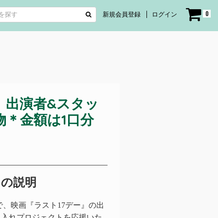
0
新規会員登録
ログイン
』出演者&スタッ
物＊金額は1口分
トの説明
、映画『ラスト17デー』の出
し入れプロジェクトを応援いた