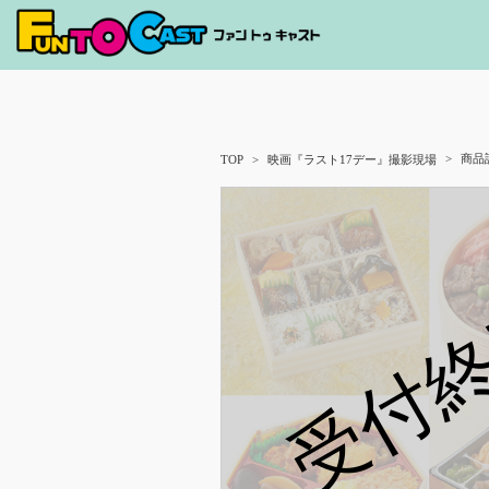
商品
TOP
映画『ラスト17デー』撮影現場
受付