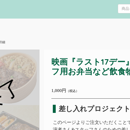
詳細
映画『ラスト17デー
フ用お弁当など飲食
終了
1,000円
（税込）
差し入れプロジェク
このページよりご注文いただくことで
演者さん&スタッフさんのための差