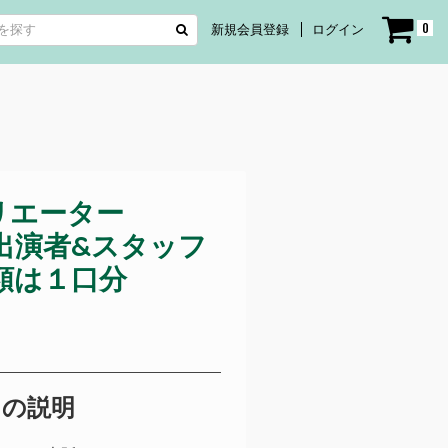
0
新規会員登録
ログイン
リエーター
P!! 出演者&スタッフ
額は１口分
トの説明