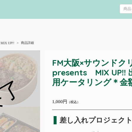
商品詳細
IX UP!!
FM大阪×サウンドク
presents MIX U
終了
用ケータリング＊金
1,000円
（税込）
差し入れプロジェク