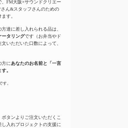
、FM大阪×サウンドクリエー
出演者の皆さん&スタッフさんのための
けます。
の方達に差し入れられる品は、
ケータリング
です（お弁当やド
注文いただいた口数によって、
の方に
あなたのお名前と「一言
ます。
です。
」ボタンよりご注文いただくこ
差し入れプロジェクトの支援に