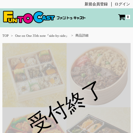
新規会員登録
ログイン
0
商品詳細
TOP
One on One 35th note『side-by-side』
受付終了