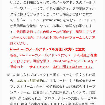
い場合、ご利用になられているメールアドレスのメールサ
ーバーやメーラーにて、それが迷惑フォルダや削除フォル
ダ等に振り分けられてしまっている場合がございますの
で、弊方のドメイン（yeltama.com）を含むメールアドレス
が受信可能な状態になっている事のご確認をお願いしま
す。
数時間経過しても自動メールが届かず、確認しても見
つからない場合、
こちらのお問い合わせフォーム
よりご連
絡ください。
icloud.comのメールアドレスをお使いの方へご注意
現在、icloud.comのメールアドレスにてメールの遅配が発生
しております。可能な限り、icloud.com以外のアドレスをご
登録の上、ご参加ください。
本件に関する詳細はこちら
※この差し入れプロジェクト支援メニューをご注文された場
合、
エルタマ利用規約
における「当社」を「株式会社オー
プンストリーム」から「松竹株式会社及び株式会社オープ
ンストリーム」に変更した規約に同意されたうえで、同規
約第5条に定められた「プロジェクトへの支援」サービスを
利用し 舞台『弱虫ペダル』THE DAY 2 製作委員会様（窓