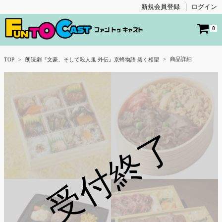
新規会員登録
ログイン
0
商品詳細
TOP
朗読劇『文豪、そして殺人鬼 外伝』京蜂物語 碧く相望
受付終了