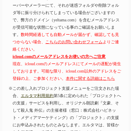
ーバーやメーラーにて、それが迷惑フォルダや削除フォル
ダ等に振り分けられてしまっている場合がございますの
で、弊方のドメイン（yeltama.com）を含むメールアドレス
が受信可能な状態になっている事のご確認をお願いしま
す。
数時間経過しても自動メールが届かず、確認しても見
つからない場合、
こちらのお問い合わせフォーム
よりご連
絡ください。
icloud.comのメールアドレスをお使いの方へご注意
現在、icloud.comのメールアドレスにてメールの遅配が発生
しております。可能な限り、icloud.com以外のアドレスをご
登録の上、ご参加ください。
本件に関する詳細はこちら
※この差し入れプロジェクト支援メニューをご注文された場
合、
エルタマ利用規約
第5条に定められた「プロジェクトへ
の支援」サービスを利用し、オリジナル朗読劇『文豪、そ
して殺人鬼 外伝』の主催者様（窓口：株式会社ハピネッ
ト・メディアマーケティング）の「プロジェクト」の支援
にお申込みされたものとみなします。エルタマは、皆様か