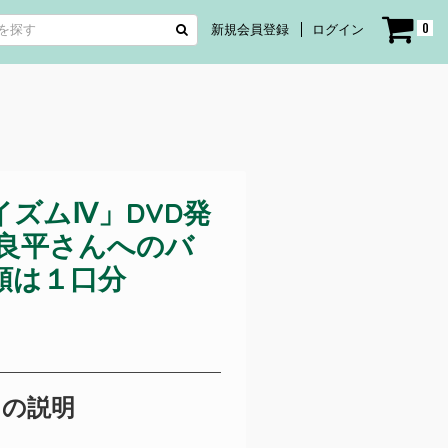
0
新規会員登録
ログイン
ズムⅣ」DVD発
村良平さんへのバ
額は１口分
トの説明