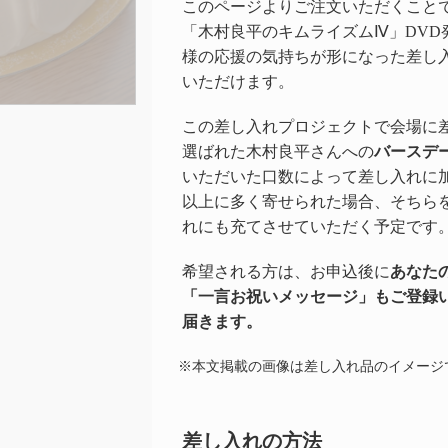
このページよりご注文いただくこと
「木村良平のキムライズムⅣ」
DV
様の応援の気持ちが形になった差し
いただけます。
この差し入れプロジェクトで会場に
選ばれた木村良平さんへの
バースデ
いただいた口数によって差し入れに
以上に多く寄せられた場合、そちら
れにも充てさせていただく予定です
希望される方は、お申込後に
あなた
「一言お祝いメッセージ」もご登録
届きます。
※本文掲載の画像は差し入れ品のイメージ
差し入れの方法