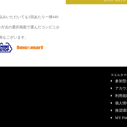
みいただいても1回あたり一律440
い方法の選択画面で選んだコンビニか
画もございます。
※エルタマ
参加型
アカウ
利用規
個人情
推奨環
MY PA