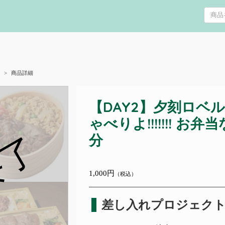
商品詳細
【DAY2】夕刻ロベ
ゃべりよ!!!!!!! 
終了
分
1,000円
（税込）
差し入れプロジェク