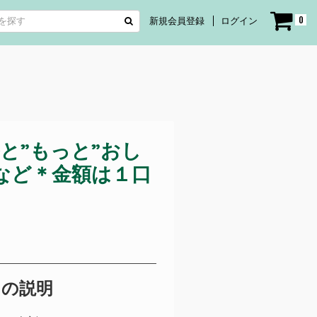
0
新規会員登録
ログイン
ルと”もっと”おし
お弁当など＊金額は１口
トの説明