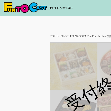
TOP
30-DELUX NAGOYA The Fourth Live
受付