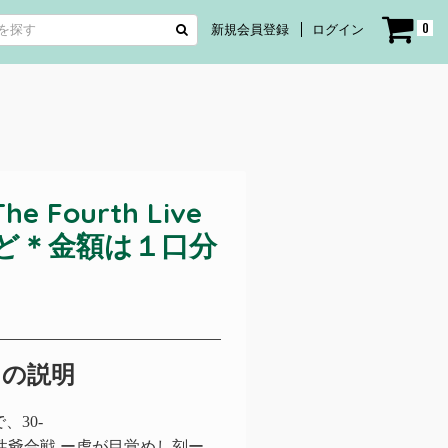
0
新規会員登録
ログイン
he Fourth Live
など＊金額は１口分
トの説明
30-
性爺合戦
ー虎が目覚めし刻ー