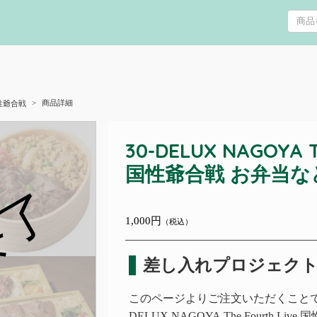
商品詳細
 国性爺合戦
30-DELUX NAGOYA T
国性爺合戦 お弁当
終了
1,000円
（税込）
差し入れプロジェク
このページよりご注文いただくことで、
DELUX NAGOYA The Fourth Live
国