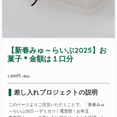
【新春みゅ～らいぶ2025】お
菓子＊金額は１口分
1,000円
（税込）
差し入れプロジェクトの説明
このページよりご注文いただくことで、
「新春
みゅ
～らいぶ2025 ～デミカツ！電音部！お年玉