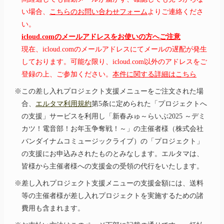
い場合、
こちらのお問い合わせフォーム
よりご連絡くださ
い。
icloud.comのメールアドレスをお使いの方へご注意
現在、icloud.comのメールアドレスにてメールの遅配が発生
しております。可能な限り、icloud.com以外のアドレスをご
登録の上、ご参加ください。
本件に関する詳細はこちら
※この差し入れプロジェクト支援メニューをご注文された場
合、
エルタマ利用規約
第5条に定められた「プロジェクトへ
の支援」サービスを利用し
「新春
みゅ～らいぶ2025 ～デミ
カツ！電音部！お年玉
争奪戦！～」
の主催者様（株式会社
バンダイナムコミュージックライブ）の「プロジェクト」
の支援にお申込みされたものとみなします。エルタマは、
皆様から主催者様への支援金の受領の代行をいたします。
※差し入れプロジェクト支援メニューの支援金額には、送料
等の主催者様が差し入れプロジェクトを実施するための諸
費用も含まれます。