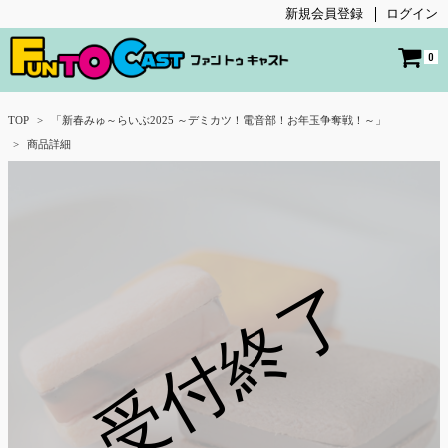
新規会員登録
ログイン
0
TOP
「新春みゅ～らいぶ2025 ～デミカツ！電音部！お年玉争奪戦！～」
商品詳細
受付終了