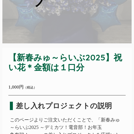
【新春みゅ～らいぶ2025】祝
い花＊金額は１口分
1,000円
（税込）
差し入れプロジェクトの説明
このページよりご注文いただくことで、
「新春
みゅ
～らいぶ2025 ～デミカツ！電音部！お年玉