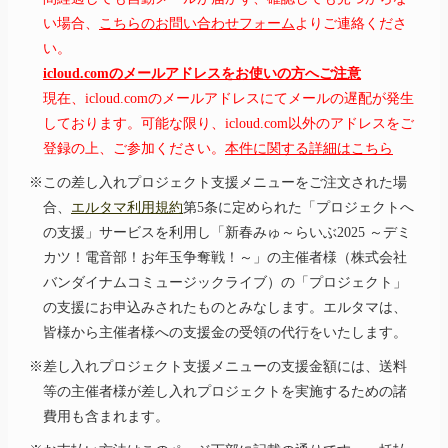
い場合、
こちらのお問い合わせフォーム
よりご連絡くださ
い。
icloud.comのメールアドレスをお使いの方へご注意
現在、icloud.comのメールアドレスにてメールの遅配が発生
しております。可能な限り、icloud.com以外のアドレスをご
登録の上、ご参加ください。
本件に関する詳細はこちら
※この差し入れプロジェクト支援メニューをご注文された場
合、
エルタマ利用規約
第5条に定められた「プロジェクトへ
の支援」サービスを利用し
「新春
みゅ～らいぶ2025 ～デミ
カツ！電音部！お年玉
争奪戦！～」
の主催者様（株式会社
バンダイナムコミュージックライブ）の「プロジェクト」
の支援にお申込みされたものとみなします。エルタマは、
皆様から主催者様への支援金の受領の代行をいたします。
※差し入れプロジェクト支援メニューの支援金額には、送料
等の主催者様が差し入れプロジェクトを実施するための諸
費用も含まれます。