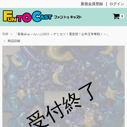
新規会員登録
ログイン
0
TOP
「新春みゅ～らいぶ2025 ～デミカツ！電音部！お年玉争奪戦！～」
商品詳細
受付終了