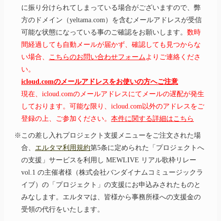
に振り分けられてしまっている場合がございますので、弊
方のドメイン（yeltama.com）を含むメールアドレスが受信
可能な状態になっている事のご確認をお願いします。
数時
間経過しても自動メールが届かず、確認しても見つからな
い場合、
こちらのお問い合わせフォーム
よりご連絡くださ
い。
icloud.comのメールアドレスをお使いの方へご注意
現在、icloud.comのメールアドレスにてメールの遅配が発生
しております。可能な限り、icloud.com以外のアドレスをご
登録の上、ご参加ください。
本件に関する詳細はこちら
※この差し入れプロジェクト支援メニューをご注文された場
合、
エルタマ利用規約
第5条に定められた「プロジェクトへ
の支援」サービスを利用し
MEWLIVE
リアル歌枠リレー
vol.1
の主催者様（株式会社バンダイナムコミュージックラ
イブ）の「プロジェクト」の支援にお申込みされたものと
みなします。エルタマは、皆様から事務所様への支援金の
受領の代行をいたします。