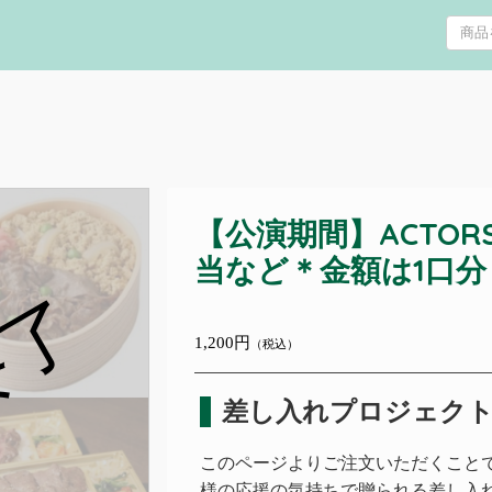
【公演期間】ACTORS×B
当など＊金額は1口分
終了
1,200円
（税込）
差し入れプロジェク
このページよりご注文いただくことで、ACT
様の応援の気持ちで贈られる差し入