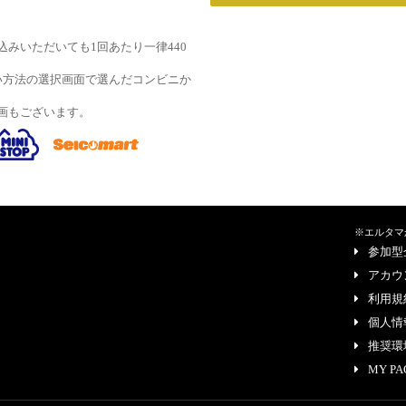
みいただいても1回あたり一律440
い方法の選択画面で選んだコンビニか
画もございます。
※エルタマ
参加型
アカウ
利用規
個人情
推奨環
MY PA