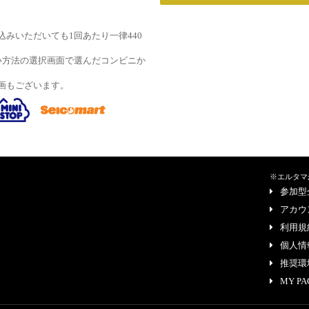
みいただいても1回あたり一律440
い方法の選択画面で選んだコンビニか
画もございます。
※エルタマ
参加型
アカウ
利用規
個人情
推奨環
MY PA