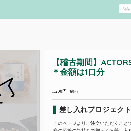
【稽古期間】ACTORS×B
＊金額は1口分
終了
1,200円
（税込）
差し入れプロジェク
このページよりご注文いただくことで、ACT
様の応援の気持ちで贈られる差し入