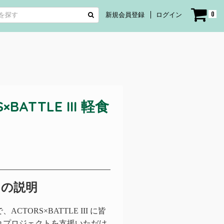
0
新規会員登録
ログイン
ATTLE III 軽食
トの説明
ORS×BATTLE III に皆
れプロジェクトを支援いただけ