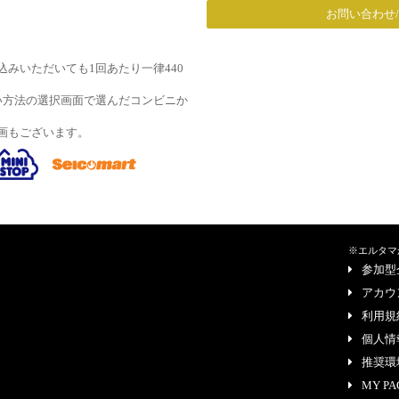
お問い合わせ
みいただいても1回あたり一律440
い方法の選択画面で選んだコンビニか
画もございます。
※エルタマ
参加型
アカウ
利用規
個人情
推奨環
MY PA