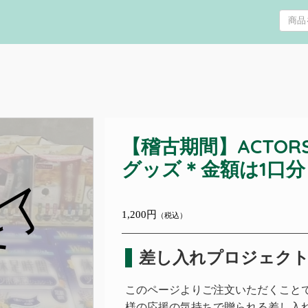
【稽古期間】ACTORS×B
グッズ＊金額は1口分
終了
1,200円
（税込）
差し入れプロジェク
このページよりご注文いただくことで、ACT
様の応援の気持ちで贈られる差し入