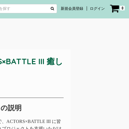
0
新規会員登録
ログイン
ATTLE III 癒し
トの説明
ORS×BATTLE III に皆
れプロジェクトを支援いただけ