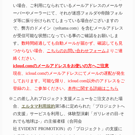
い場合、ご利用になられているメールアドレスのメールサ
ーバーやメーラーにて、それが迷惑フォルダや削除フォル
ダ等に振り分けられてしまっている場合がございますの
で、弊方のドメイン（yeltama.com）を含むメールアドレス
が受信可能な状態になっている事のご確認をお願いしま
す。
数時間経過しても自動メールが届かず、確認しても見
つからない場合、
こちらのお問い合わせフォーム
よりご連
絡ください。
icloud.comのメールアドレスをお使いの方へご注意
現在、icloud.comのメールアドレスにてメールの遅配が発生
しております。可能な限り、icloud.com以外のアドレスをご
登録の上、ご参加ください。
本件に関する詳細はこちら
※この差し入れプロジェクト支援メニューをご注文された場
合、
エルタマ利用規約
第5条に定められた「プロジェクトへ
の支援」サービスを利用し、体験型演劇
「ガリレオ
の目-そ
れでも
地球は-」
の主催者様（合同会
社 EVIDENT PROMOTION）の「プロジェクト」の支援に