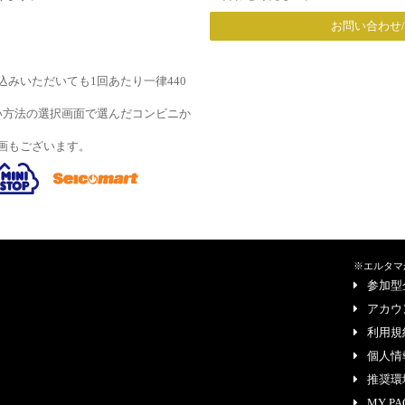
お問い合わせ
みいただいても1回あたり一律440
い方法の選択画面で選んだコンビニか
画もございます。
※エルタマ
参加型
アカウ
利用規
個人情
推奨環
MY PA