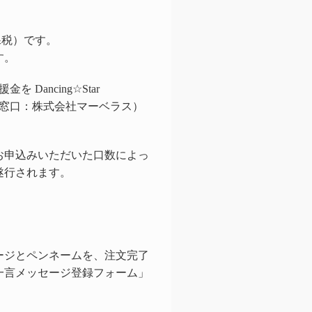
課税）です。
す。
支援金を
Dancing☆Star
会様（窓口：株式会社マーベラス）
お申込みいただいた口数によっ
遂行されます。
ージとペンネームを、注文完了
一言メッセージ登録フォーム」