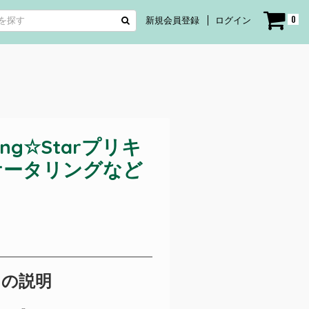
0
新規会員登録
ログイン
ng☆Starプリキ
3 ケータリングなど
トの説明