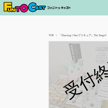
TOP
『Dancing☆Starプリキュア』The Stage3
受付