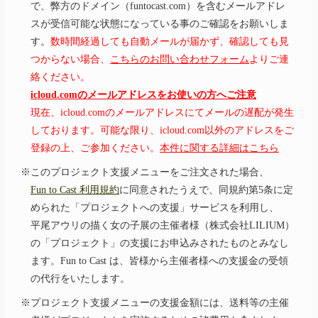
で、弊方のドメイン（funtocast.com）を含むメールアドレ
スが受信可能な状態になっている事のご確認をお願いしま
す。
数時間経過しても自動メールが届かず、確認しても見
つからない場合、
こちらのお問い合わせフォーム
よりご連
絡ください。
icloud.comのメールアドレスをお使いの方へご注意
現在、icloud.comのメールアドレスにてメールの遅配が発生
しております。可能な限り、icloud.com以外のアドレスをご
登録の上、ご参加ください。
本件に関する詳細はこちら
※このプロジェクト支援メニューをご注文された場合、
Fun to Cast 利用規約
に同意されたうえで、同規約第5条に定
められた「プロジェクトへの支援」サービスを利用し、
平尾アウリ
の描く女の子展の主催者様（株式会社LILIUM）
の「プロジェクト」の支援にお申込みされたものとみなし
ます。Fun to Cast は、皆様から主催者様への支援金の受領
の代行をいたします。
※プロジェクト支援メニューの支援金額には、送料等の主催