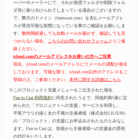
ーバーやメーラーにて、それが迷惑フォルダや削除フォル
ダ等に振り分けられてしまっている場合がございますの
で、弊方のドメイン（funtocast.com）を含むメールアドレ
スが受信可能な状態になっている事のご確認をお願いしま
す。
数時間経過しても自動メールが届かず、確認しても見
つからない場合、
こちらのお問い合わせフォーム
よりご連
絡ください。
icloud.comのメールアドレスをお使いの方へご注意
現在、icloud.comのメールアドレスにてメールの遅配が発生
しております。可能な限り、icloud.com以外のアドレスをご
登録の上、ご参加ください。
本件に関する詳細はこちら
※このプロジェクト支援メニューをご注文された場合、
Fun to Cast 利用規約
に同意されたうえで、同規約第5条に定
められた「プロジェクトへの支援」サービスを利用し、
平尾アウリ
の描く女の子展の主催者様（株式会社LILIUM）
の「プロジェクト」の支援にお申込みされたものとみなし
ます。Fun to Cast は、皆様から主催者様への支援金の受領
の代行をいたします。