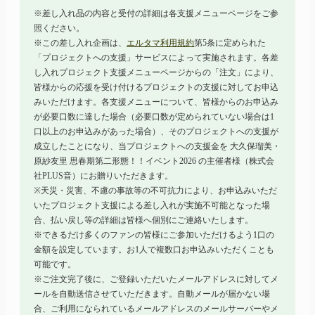
※差し入れ品の内容と受付の詳細は各支援メニューページをご参
照ください。
※この差し入れ企画は、
エルタマ利用規約
第5条に定められた
「プロジェクトへの支援」サービスによって実施されます。各差
し入れプロジェクト支援メニューページからの「注文」により、
皆様からの応援を受け付けるプロジェクトの支援に対してお申込
みいただけます。各支援メニューについて、皆様からのお申込み
が必要口数に達した場合（必要口数が定められていない場合は1
口以上のお申込みがあった場合）、そのプロジェクトへの支援が
成立したことになり、当プロジェクトへの支援金を
大久保瑠美
・
原紗友里
思春期
第二形態！！
イベント2026 の主催者様（株式会
社PLUS音）にお贈りいただきます。
※天災・災害、不慮の事故等の不可抗力により、お申込みいただ
いたプロジェクト支援による差し入れが実施不可能となった場
合、払い戻し等の詳細は皆様へ個別にご連絡いたします。
※できるだけ多くのファンの皆様にご参加いただけるよう1口の
金額を設定しています。お1人で複数口お申込みいただくことも
可能です。
※ご注文完了後に、ご登録いただいたメールアドレスに対してメ
ールを自動送信させていただきます。自動メールが届かない場
合、ご利用になられているメールアドレスのメールサーバーやメ