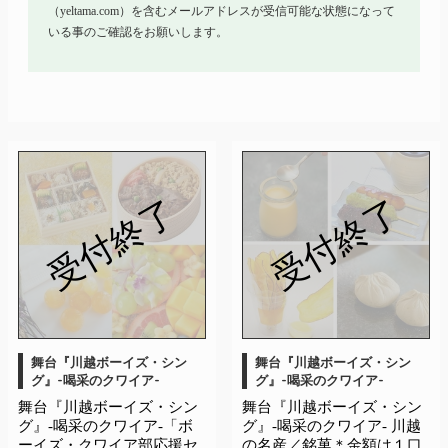
（yeltama.com）を含むメールアドレスが受信可能な状態になって
いる事のご確認をお願いします。
受付終了
受付終了
舞台『川越ボーイズ・シン
舞台『川越ボーイズ・シン
グ』-喝采のクワイア-
グ』-喝采のクワイア-
舞台『川越ボーイズ・シン
舞台『川越ボーイズ・シン
グ』-喝采のクワイア-「ボ
グ』-喝采のクワイア- 川越
ーイズ・クワイア部応援セ
の名産／銘菓＊金額は１口