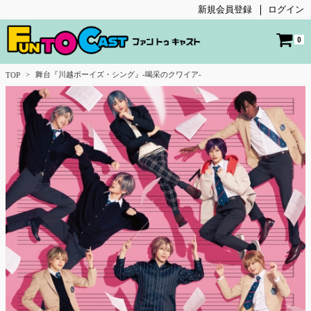
新規会員登録
ログイン
0
舞台『川越ボーイズ・シング』-喝采のクワイア-
TOP