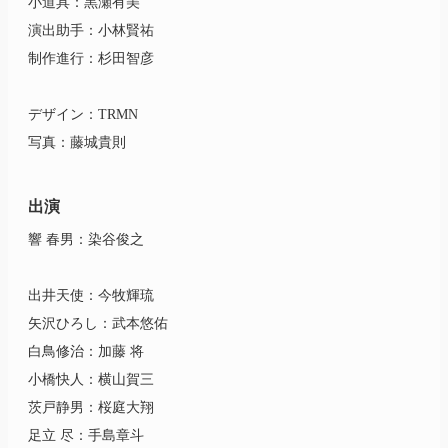
小道具：黒瀬有美
演出助手：小林賢祐
制作進行：杉田智彦
デザイン：TRMN
写真：藤城貴則
出演
響 春男：染谷俊之
出井天使：今牧輝琉
矢沢ひろし：武本悠佑
白鳥修治：加藤 将
小橋快人：横山賀三
茨戸静男：桜庭大翔
足立 尽：手島章斗