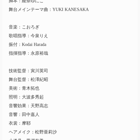
脚本：綾奈ゆにこ
舞台メインテーマ曲：YUKI KANESAKA
音楽：こおろぎ
歌唱指導：今泉りえ
振付：Kodai Harada
指揮指導：永原裕哉
技術監督：寅川英司
舞台監督：松澤紀昭
美術：青木拓也
照明：大波多秀起
音響効果：天野高志
音響：田中嘉人
衣裳：摩耶
ヘアメイク：松野亜莉沙