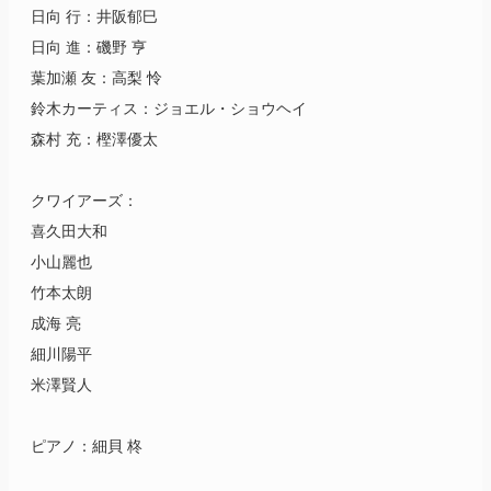
日向 行：井阪郁巳
日向 進：磯野 亨
葉加瀬 友：高梨 怜
鈴木カーティス：ジョエル・ショウヘイ
森村 充：樫澤優太
クワイアーズ：
喜久田大和
小山麗也
竹本太朗
成海 亮
細川陽平
米澤賢人
ピアノ：細貝 柊