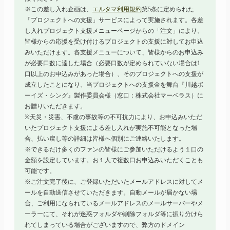
※この差し入れ企画は、
エルタマ利用規約
第5条に定められた
「プロジェクトへの支援」サービスによって実施されます。各差
し入れプロジェクト支援メニューページからの「注文」により、
皆様からの応援を受け付けるプロジェクトの支援に対してお申込
みいただけます。各支援メニューについて、皆様からのお申込み
が必要口数に達した場合（必要口数が定められていない場合は1
口以上のお申込みがあった場合）、そのプロジェクトへの支援が
成立したことになり、当プロジェクトへの支援金を舞台『川越ボ
ーイズ・シング』製作委員会様（窓口：株式会社マーベラス）に
お贈りいただきます。
※天災・災害、不慮の事故等の不可抗力により、お申込みいただ
いたプロジェクト支援による差し入れが実施不可能となった場
合、払い戻し等の詳細は皆様へ個別にご連絡いたします。
※できるだけ多くのファンの皆様にご参加いただけるよう１口の
金額を設定しています。お１人で複数口お申込みいただくことも
可能です。
※ご注文完了後に、ご登録いただいたメールアドレスに対してメ
ールを自動送信させていただきます。自動メールが届かない場
合、ご利用になられているメールアドレスのメールサーバーやメ
ーラーにて、それが迷惑フォルダや削除フォルダ等に振り分けら
れてしまっている場合がございますので、弊方のドメイン