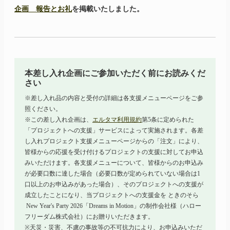
企画 報告とお礼
を掲載いたしました。
本差し入れ企画にご参加いただく前にお読みくだ
さい
※差し入れ品の内容と受付の詳細は各支援メニューページをご参
照ください。
※この差し入れ企画は、
エルタマ利用規約
第5条に定められた
「プロジェクトへの支援」サービスによって実施されます。各差
し入れプロジェクト支援メニューページからの「注文」により、
皆様からの応援を受け付けるプロジェクトの支援に対してお申込
みいただけます。各支援メニューについて、皆様からのお申込み
が必要口数に達した場合（必要口数が定められていない場合は1
口以上のお申込みがあった場合）、そのプロジェクトへの支援が
成立したことになり、当プロジェクトへの支援金を
ときのそら
New Year's Party 2026
「Dreams
in
Motion」
の制作会社様（ハロー
フリーダム株式会社）にお贈りいただきます。
※天災・災害、不慮の事故等の不可抗力により、お申込みいただ