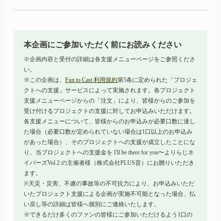
本企画にご参加いただく前にお読みください
※企画内容と受付の詳細は各支援メニューページをご参照くださ
い。
※この企画は、
Fun to Cast 利用規約
第5条に定められた「プロジェ
クトへの支援」サービスによって実施されます。各プロジェクト
支援メニューページからの「注文」により、皆様からのご参加を
受け付けるプロジェクトの支援に対してお申込みいただけます。
各支援メニューについて、皆様からのお申込みが必要口数に達し
た場合（必要口数が定められていない場合は1口以上のお申込み
があった場合）、そのプロジェクトへの支援が成立したことにな
り、当プロジェクトへの支援金を
I'll
be there for you
〜よりらじ
ネ
イバーズ
Vol.2
の主催者様（株式会社PLUS音）にお贈りいただき
ます。
※天災・災害、不慮の事故等の不可抗力により、お申込みいただ
いたプロジェクト支援による企画が実施不可能となった場合、払
い戻し等の詳細は皆様へ個別にご連絡いたします。
※できるだけ多くのファンの皆様にご参加いただけるよう1口の