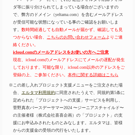
ダ等に振り分けられてしまっている場合がございますの
で、弊方のドメイン（yeltama.com）を含むメールアドレス
が受信可能な状態になっている事のご確認をお願いしま
す。
数時間経過しても自動メールが届かず、確認しても見
つからない場合、
こちらのお問い合わせフォーム
よりご連
絡ください。
icloud.comのメールアドレスをお使いの方へご注意
現在、icloud.comのメールアドレスにてメールの遅配が発生
しております。可能な限り、icloud.com以外のアドレスをご
登録の上、ご参加ください。
本件に関する詳細はこちら
※この差し入れプロジェクト支援メニューをご注文された場
合、
エルタマ利用規約
に同意されたうえで、同規約第5条に
定められた「プロジェクトへの支援」サービスを利用し、
菅野真衣バースデーサマー2024 〜ジーニアスチャイルド〜
の主催者様（株式会社喜喜企画）の「プロジェクト」の支
援にお申込みされたものとみなします。エルタマは、皆様
からの支援金の受領の代行をいたします。