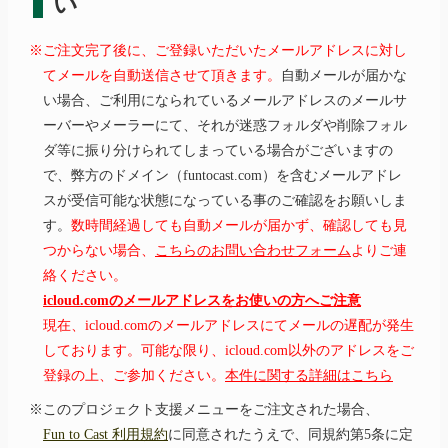
い
※ご注文完了後に、ご登録いただいたメールアドレスに対し
てメールを自動送信させて頂きます。
自動メールが届かな
い場合、ご利用になられているメールアドレスのメールサ
ーバーやメーラーにて、それが迷惑フォルダや削除フォル
ダ等に振り分けられてしまっている場合がございますの
で、弊方のドメイン（funtocast.com）を含むメールアドレ
スが受信可能な状態になっている事のご確認をお願いしま
す。
数時間経過しても自動メールが届かず、確認しても見
つからない場合、
こちらのお問い合わせフォーム
よりご連
絡ください。
icloud.comのメールアドレスをお使いの方へご注意
現在、icloud.comのメールアドレスにてメールの遅配が発生
しております。可能な限り、icloud.com以外のアドレスをご
登録の上、ご参加ください。
本件に関する詳細はこちら
※このプロジェクト支援メニューをご注文された場合、
Fun to Cast 利用規約
に同意されたうえで、同規約第5条に定